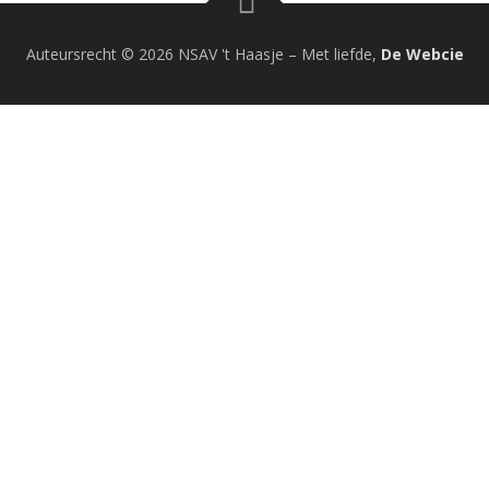
Auteursrecht © 2026 NSAV 't Haasje
–
Met liefde,
De Webcie