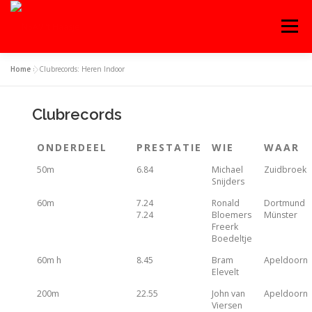
Menu
Home
»
Clubrecords: Heren Indoor
OVER ‘T HAASJE
AGENDA
WEDSTRIJDEN
Clubrecords
TRAINING
WORD LID!
CONTACT
ONDERDEEL
PRESTATIE
WIE
WAAR
50m
6.84
Michael
Zuidbroek
Snijders
INLOGGEN
ENGLISH
60m
7.24
Ronald
Dortmund
7.24
Bloemers
Münster
Freerk
Boedeltje
60m h
8.45
Bram
Apeldoorn
Elevelt
200m
22.55
John van
Apeldoorn
Viersen