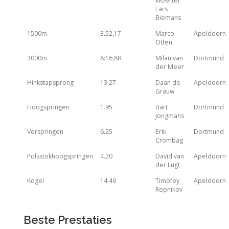
Woertel
Lars
Biemans
1500m
3.52,17
Marco
Apeldoorn
Otten
3000m
8:16,88
Milan van
Dortmund
der Meer
Hinkstapsprong
13.27
Daan de
Apeldoorn
Grauw
Hoogspringen
1.95
Bart
Dortmund
Jongmans
Verspringen
6.25
Erik
Dortmund
Crombag
Polsstokhoogspringen
4.20
David van
Apeldoorn
der Lugt
Kogel
14.49
Timofey
Apeldoorn
Repnikov
Beste Prestaties