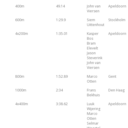
400m
49.14
John van
Apeldoorn
Viersen
600m
1:29.9
Siem
Stockholm
Uittenhout
4x200m
1:35.01
Kasper
Apeldoorn
Bos
Bram
Elevelt
Jason
Steverink
John van
Viersen
800m
1:52.89
Marco
Gent
Otten
1000m
2:34
Frans
Den Haag
Bekhuis
4x400m
3:38.62
Luuk
Apeldoorn
Wijering
Marco
Otten
Selmar