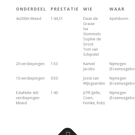
ONDERDEEL
PRESTATIE
WIE
WAAR
4x200m Mixed
1:44,51
Daan de
Apeldoorn
Grauw
Isa
Stommels
Sophie de
Groot
Tom van
Schijndel
20 verdiepingen
1:53
Kamiel
Nijmegen
Jacobs
(Erasmusgebo
10 verdiepingen
0:50
Joost van
Nijmegen
WIjngaarden
(Erasmusgebo
Estafette 4x5
1:40
JCFR (Jelle,
Nijmegen
verdiepingen
Coen,
(Erasmusgebo
Mixed
Femke, Rob)