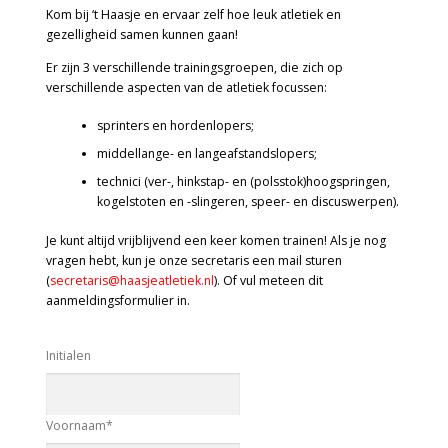
Kom bij ‘t Haasje en ervaar zelf hoe leuk atletiek en
gezelligheid samen kunnen gaan!
Er zijn 3 verschillende trainingsgroepen, die zich op
verschillende aspecten van de atletiek focussen:
sprinters en hordenlopers;
middellange- en langeafstandslopers;
technici (ver-, hinkstap- en (polsstok)hoogspringen,
kogelstoten en -slingeren, speer- en discuswerpen).
Je kunt altijd vrijblijvend een keer komen trainen! Als je nog
vragen hebt, kun je onze secretaris een mail sturen
(
secretaris@haasjeatletiek.nl
). Of vul meteen dit
aanmeldingsformulier in.
Initialen
Voornaam
*