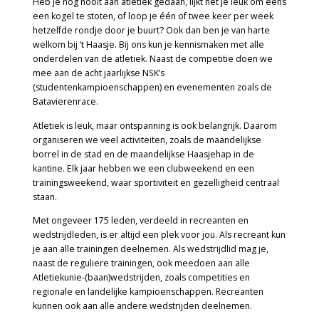
Heb je nog nooit aan atletiek gedaan, lijkt het je leuk om eens
een kogel te stoten, of loop je één of twee keer per week
hetzelfde rondje door je buurt? Ook dan ben je van harte
welkom bij ‘t Haasje. Bij ons kun je kennismaken met alle
onderdelen van de atletiek. Naast de competitie doen we
mee aan de acht jaarlijkse NSK’s
(studentenkampioenschappen) en evenementen zoals de
Batavierenrace.
Atletiek is leuk, maar ontspanning is ook belangrijk. Daarom
organiseren we veel activiteiten, zoals de maandelijkse
borrel in de stad en de maandelijkse Haasjehap in de
kantine. Elk jaar hebben we een clubweekend en een
trainingsweekend, waar sportiviteit en gezelligheid centraal
staan.
Met ongeveer 175 leden, verdeeld in recreanten en
wedstrijdleden, is er altijd een plek voor jou. Als recreant kun
je aan alle trainingen deelnemen. Als wedstrijdlid mag je,
naast de reguliere trainingen, ook meedoen aan alle
Atletiekunie-(baan)wedstrijden, zoals competities en
regionale en landelijke kampioenschappen. Recreanten
kunnen ook aan alle andere wedstrijden deelnemen.