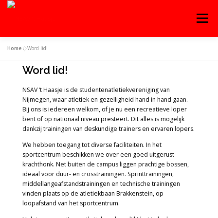
Menu
Home
»
Word lid!
OVER ‘T HAASJE
AGENDA
WEDSTRIJDEN
Word lid!
NSAV ‘t Haasje is de studentenatletiekvereniging van
TRAINING
WORD LID!
CONTACT
Nijmegen, waar atletiek en gezelligheid hand in hand gaan.
Bij ons is iedereen welkom, of je nu een recreatieve loper
bent of op nationaal niveau presteert. Dit alles is mogelijk
INLOGGEN
dankzij trainingen van deskundige trainers en ervaren lopers.
ENGLISH
We hebben toegang tot diverse faciliteiten. In het
sportcentrum beschikken we over een goed uitgerust
krachthonk. Net buiten de campus liggen prachtige bossen,
ideaal voor duur- en crosstrainingen. Sprinttrainingen,
middellangeafstandstrainingen en technische trainingen
vinden plaats op de atletiekbaan Brakkenstein, op
loopafstand van het sportcentrum.