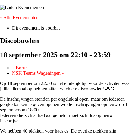
« Alle Evenementen
Dit evenement is voorbij.
Discobowlen
18 september 2025 om 22:10
-
23:59
«
Borrel
NSK Teams Wageningen
»
Op
18 september om 22:30
is het eindelijk tijd voor de activiteit waar
jullie allemaal op hebben zitten wachten:
discobowlen!
🎳🪩
De inschrijvingen stonden per ongeluk al open, maar om iedereen
gelijke kansen te geven openen we de inschrijvingen opnieuw op
1
september om 18:00
.
Iedereen die zich al had aangemeld, moet zich dus opnieuw
inschrijven.
We hebben
40 plekken voor haasjes
. De overige plekken zijn