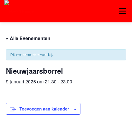
Ga
naar
Menu
de
inhoud
OVER ‘T HAASJE
AGENDA
WEDSTRIJDEN
« Alle Evenementen
Dit evenement is voorbij.
TRAINING
WORD LID!
CONTACT
Nieuwjaarsborrel
INLOGGEN
ENGLISH
9 januari 2025 om 21:30
-
23:00
Toevoegen aan kalender