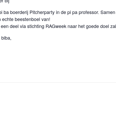
r bij
 bi ba boerderij Pitcherparty in de pi pa professor. Sam
 echte beestenboel van!
n een deel via stichting RAGweek naar het goede doel zal
 biba,