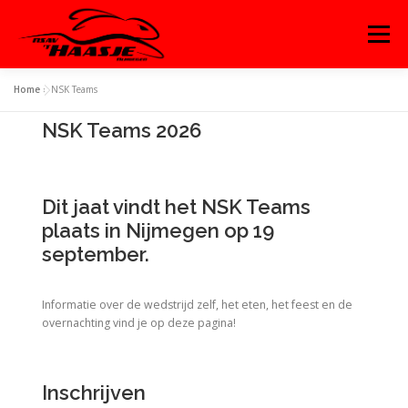
Menu
Home
»
NSK Teams
OVER ‘T HAASJE
AGENDA
WEDSTRIJDEN
NSK Teams 2026
TRAINING
WORD LID!
CONTACT
Dit jaat vindt het NSK Teams
plaats in Nijmegen op 19
INLOGGEN
ENGLISH
september.
Informatie over de wedstrijd zelf, het eten, het feest en de
overnachting vind je op deze pagina!
Inschrijven