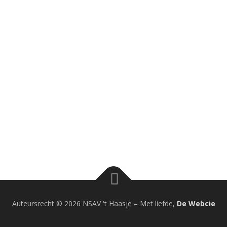
Auteursrecht © 2026 NSAV 't Haasje
–
Met liefde,
De Webcie