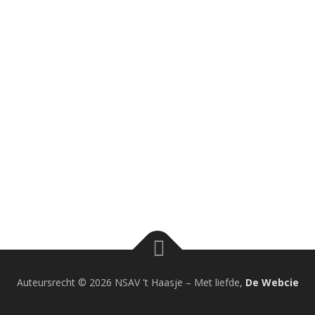
Auteursrecht © 2026 NSAV 't Haasje
–
Met liefde,
De Webcie