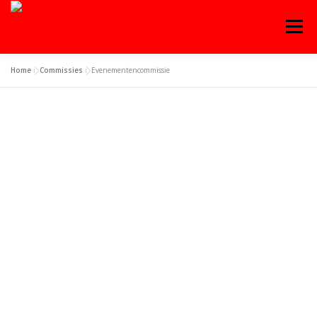
Menu
Home
»
Commissies
»
Evenementencommissie
OVER ‘T HAASJE
AGENDA
WEDSTRIJDEN
TRAINING
WORD LID!
CONTACT
INLOGGEN
ENGLISH